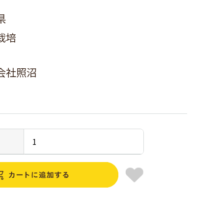
県
栽培
会社照沼