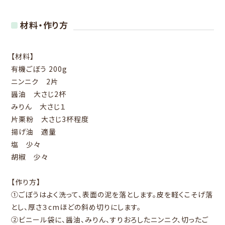
材料・作り方
【材料】
有機ごぼう 200g
ニンニク 2片
醤油 大さじ2杯
みりん 大さじ１
片栗粉 大さじ3杯程度
揚げ油 適量
塩 少々
胡椒 少々
【作り方】
①ごぼうはよく洗って、表面の泥を落とします。皮を軽くこそげ落
とし、厚さ３cmほどの斜め切りにします。
②ビニール袋に、醤油、みりん、すりおろしたニンニク、切ったご