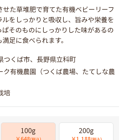
させた草堆肥で育てた有機ベビーリーフ
ラルをしっかりと吸収し、旨みや栄養を
っぱそのものにしっかりした味があるの
も満足に食べられます。
県つくば市、長野県立科町
ーク有機農園（つくば農場、たてしな農
栽培
100g
200g
￥648
￥1,188
(税込)
(税込)