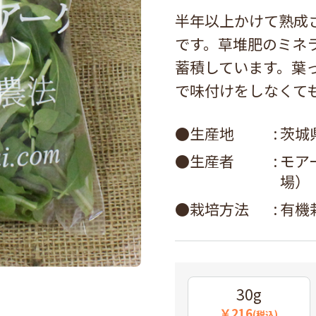
半年以上かけて熟成
です。草堆肥のミネ
蓄積しています。葉
で味付けをしなくて
●生産地
茨城
●生産者
モア
場）
●栽培方法
有機
30g
￥216
(税込)