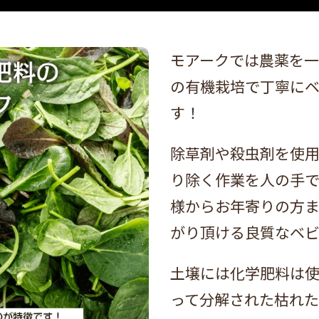
モアークでは農薬を一
の有機栽培で丁寧に
す！
除草剤や殺虫剤を使
り除く作業を人の手で
様からお年寄りの方ま
がり頂ける良質なベビ
土壌には化学肥料は
って分解された枯れ